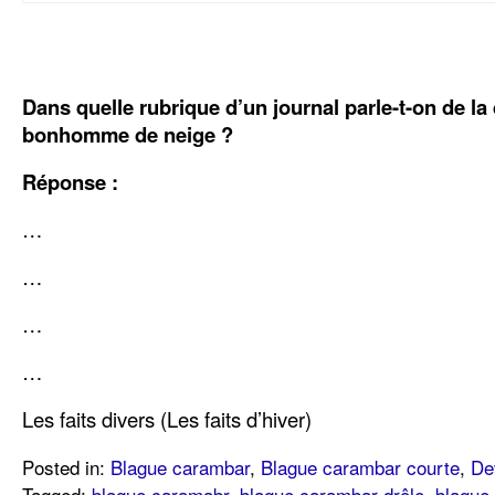
Dans quelle rubrique d’un journal parle-t-on de la
bonhomme de neige ?
Réponse :
…
…
…
…
Les faits divers (Les faits d’hiver)
Posted in:
Blague carambar
,
Blague carambar courte
,
De
Tagged:
blague caramabr
,
blague carambar drôle
,
blague