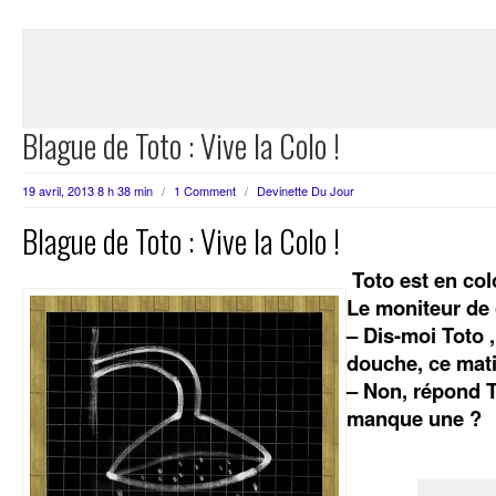
Blague de Toto : Vive la Colo !
19 avril, 2013 8 h 38 min
/
1 Comment
/
Devinette Du Jour
Blague de Toto : Vive la Colo !
Toto est en col
Le moniteur de
– Dis-moi Toto ,
douche, ce mat
– Non, répond T
manque une ?