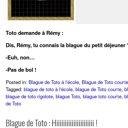
Toto demande à Rémy :
Dis, Rémy, tu connais la blague du petit déjeuner 
-Euh, non…
-Pas de bol !
Posted in:
Blague de Toto à l'école
,
Blague de Toto court
Tagged:
blague de toto à l'école
,
blague de Toto courte
,
b
blague de toto rigolote
,
blague Toto
,
blague toto courte
,
b
de Toto
Blague de Toto : Hiiiiiiiiiiiiiiiiiiiiii !