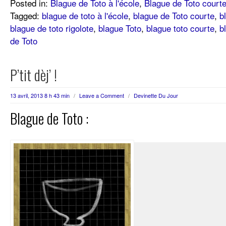
Posted in:
Blague de Toto à l'école
,
Blague de Toto court
Tagged:
blague de toto à l'école
,
blague de Toto courte
,
b
blague de toto rigolote
,
blague Toto
,
blague toto courte
,
b
de Toto
P’tit dèj’ !
13 avril, 2013 8 h 43 min
/
Leave a Comment
/
Devinette Du Jour
Blague de Toto :