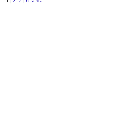
1
2
3
Suivant »