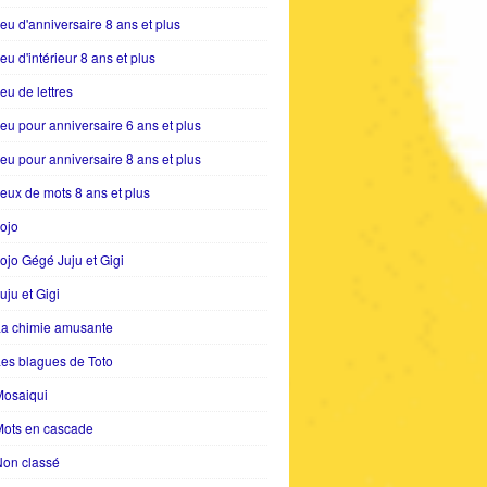
eu d'anniversaire 8 ans et plus
eu d'intérieur 8 ans et plus
eu de lettres
eu pour anniversaire 6 ans et plus
eu pour anniversaire 8 ans et plus
eux de mots 8 ans et plus
ojo
ojo Gégé Juju et Gigi
uju et Gigi
La chimie amusante
es blagues de Toto
Mosaiqui
Mots en cascade
Non classé