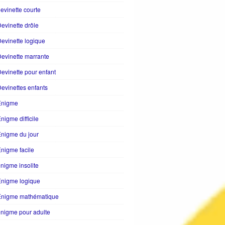
evinette courte
evinette drôle
evinette logique
evinette marrante
evinette pour enfant
evinettes enfants
Enigme
nigme difficile
nigme du jour
nigme facile
nigme insolite
Enigme logique
Énigme mathématique
nigme pour adulte