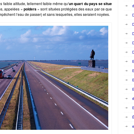
ès faible altitude, tellement faible même qu
‘un quart du pays se situe
d
ns, appelées «
polders
» sont situées protégées des eaux par ce que
pêchent l’eau de passer) et sans lesquelles, elles seraient noyées.
D
D
D
D
D
E
E
E
é
e