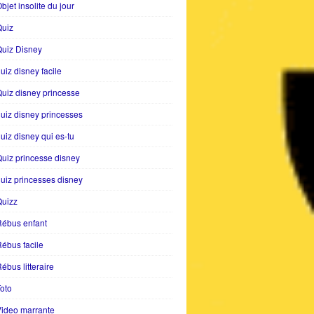
bjet insolite du jour
Quiz
uiz Disney
uiz disney facile
uiz disney princesse
uiz disney princesses
uiz disney qui es-tu
uiz princesse disney
uiz princesses disney
Quizz
Rébus enfant
ébus facile
ébus litteraire
oto
ideo marrante