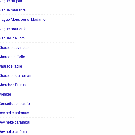
lague du jour
Blague marrante
Blague Monsieur et Madame
lague pour enfant
lagues de Toto
harade devinette
harade difficile
harade facile
harade pour enfant
herchez l'intrus
Comble
onseils de lecture
evinette animaux
evinette carambar
evinette cinéma