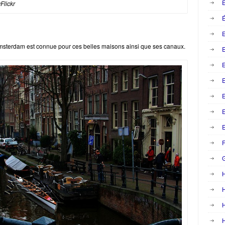
E
Flickr
É
E
 Amsterdam est connue pour ces belles maisons ainsi que ses canaux.
E
E
E
F
H
H
H