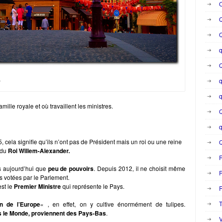
O
Q
q
Q
q
r
q
a famille royale et où travaillent les ministres.
Q
q
 cela signifie qu’ils n’ont pas de Président mais un roi ou une reine
a du
Roi Willem-Alexander.
us aujourd’hui que
peu de pouvoirs
. Depuis 2012, il ne choisit même
R
is votées par le Parlement.
est le
Premier Ministre
qui représente le Pays.
R
T
in de l’Europe
« , en effet, on y cultive énormément de tulipes.
s le Monde, proviennent des Pays-Bas
.
V