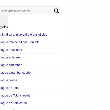
ories
nimation anniversaire 6 ans et plus
lague "On ne dit pas…on dit"
Blague amusante
Blague animaux
Blague carambar
lague carambar courte
lague courte
lague de Toto
lague de Toto à l'école
lague de Toto courte