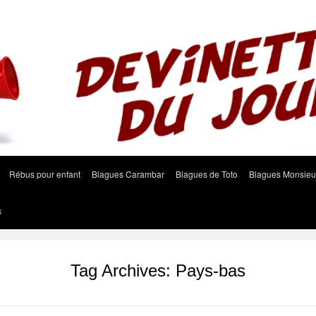
Rébus pour enfant
Blagues Carambar
Blagues de Toto
Blagues Monsieu
s
Tag Archives:
Pays-bas