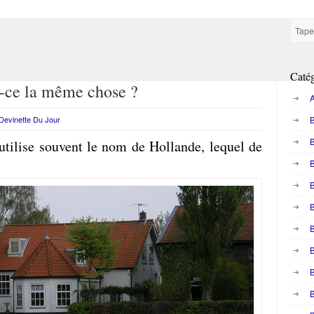
Catég
t-ce la même chose ?
A
Devinette Du Jour
B
utilise souvent le nom de Hollande, lequel de
B
B
B
B
B