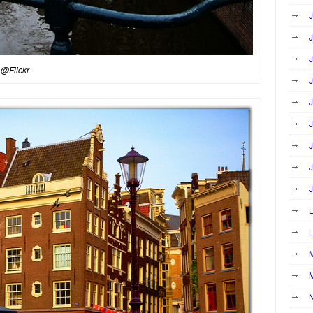
J
J
J
 @Flickr
J
J
J
J
J
J
L