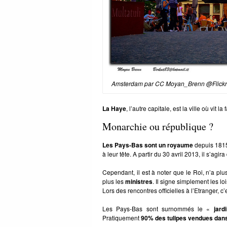
Amsterdam par CC Moyan_Brenn @Flick
La Haye
, l’autre capitale, est la ville où vit l
Monarchie ou république ?
Les Pays-Bas sont un royaume
depuis 1815,
à leur tête. A partir du 30 avril 2013, il s’agir
Cependant, il est à noter que le Roi, n’a pl
plus les
ministres
. Il signe simplement les lo
Lors des rencontres officielles à l’Etranger, c’
Les Pays-Bas sont surnommés le «
jard
Pratiquement
90% des tulipes vendues dan