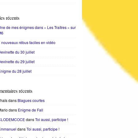
les récents
ne de mes énigmes dans « Les Traîtres » sur
M6
 nouveaux rébus faciles en vidéo
evinette du 30 juillet
evinette du 29 juillet
nigme du 28 juillet
entaires récents
haïs
dans
Blagues courtes
Mario
dans
Enigme de Fall
CLODEMCOCE
dans
Toi aussi, participe !
Emmanuel
dans
Toi aussi, participe !