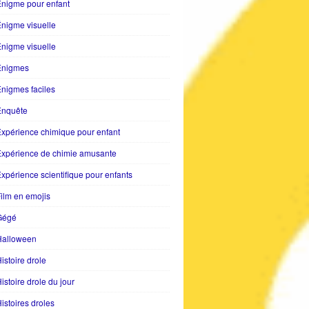
nigme pour enfant
nigme visuelle
nigme visuelle
Enigmes
nigmes faciles
Enquête
xpérience chimique pour enfant
Expérience de chimie amusante
xpérience scientifique pour enfants
ilm en emojis
Gégé
Halloween
istoire drole
istoire drole du jour
istoires droles