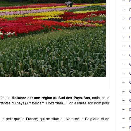
B
B
B
C
C
C
C
C
 fait, la
Hollande est une région au Sud des Pays-Bas
, mais, cette
C
mportantes du pays (Amsterdam, Rotterdam…), on a utilisé son nom pour
D
D
lus petit que la France) qui se situe au Nord de la Belgique et de
D