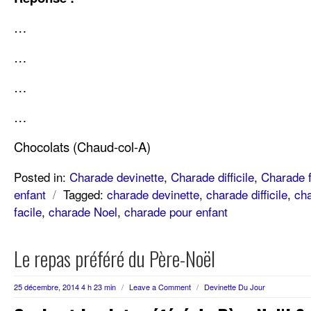
…
…
…
…
Chocolats (Chaud-col-A)
Posted in:
Charade devinette
,
Charade difficile
,
Charade f
enfant
/
Tagged:
charade devinette
,
charade difficile
,
cha
facile
,
charade Noel
,
charade pour enfant
Le repas préféré du Père-Noël
25 décembre, 2014 4 h 23 min
/
Leave a Comment
/
Devinette Du Jour