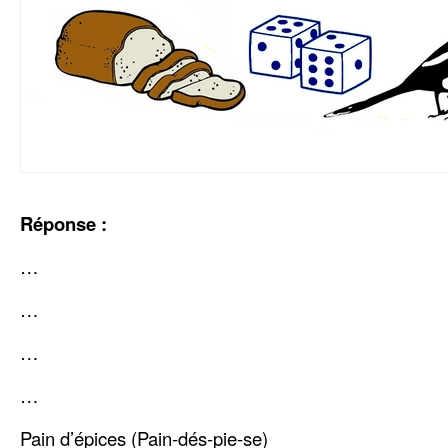
Réponse :
…
…
…
…
Pain d’épices (Pain-dés-pie-se)