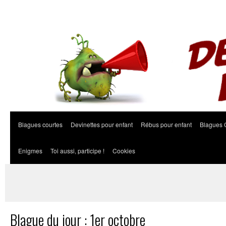
Blagues courtes
Devinettes pour enfant
Rébus pour enfant
Blagues 
Enigmes
Toi aussi, participe !
Cookies
Blague du jour : 1er octobre