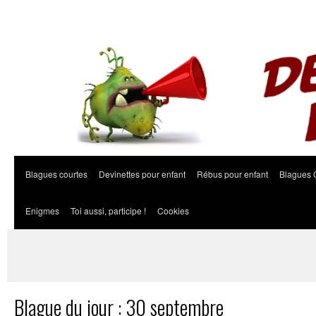
Blagues courtes
Devinettes pour enfant
Rébus pour enfant
Blagues 
Enigmes
Toi aussi, participe !
Cookies
Blague du jour : 30 septembre