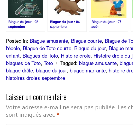
Blague du jour : 22
Blague du jour : 04
Blague du jour : 27
septembre
septembre
août
Posted in:
Blague amusante
,
Blague courte
,
Blague de To
l'école
,
Blague de Toto courte
,
Blague du jour
,
Blague mar
enfant
,
Blagues de Toto
,
Histoire drole
,
Histoire drole du 
blagues de Toto
,
Toto
/
Tagged:
blague amusante
,
blagu
blague drôle
,
blague du jour
,
blague marrante
,
histoire dr
histoires droles septembre
Laisser un commentaire
Votre adresse e-mail ne sera pas publiée.
Les c
sont indiqués avec
*