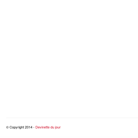
© Copyright 2014 -
Devinette du jour