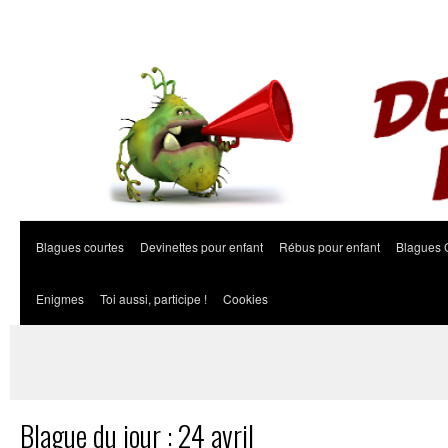
Blagues courtes
Devinettes pour enfant
Rébus pour enfant
Blagues 
Enigmes
Toi aussi, participe !
Cookies
Blague du jour : 24 avril