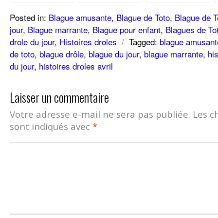
Posted in:
Blague amusante
,
Blague de Toto
,
Blague de T
jour
,
Blague marrante
,
Blague pour enfant
,
Blagues de To
drole du jour
,
Histoires droles
/
Tagged:
blague amusant
de toto
,
blague drôle
,
blague du jour
,
blague marrante
,
his
du jour
,
histoires droles avril
Laisser un commentaire
Votre adresse e-mail ne sera pas publiée.
Les c
sont indiqués avec
*