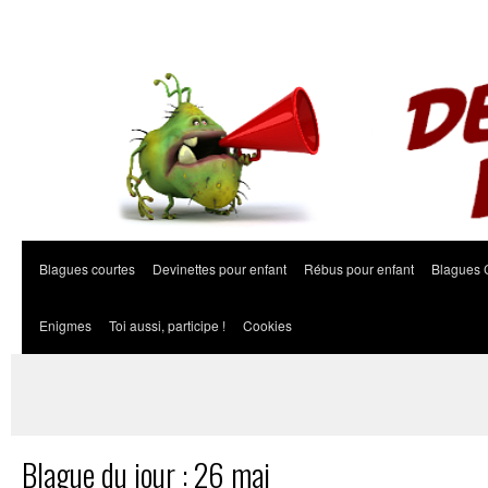
Blagues courtes
Devinettes pour enfant
Rébus pour enfant
Blagues 
Enigmes
Toi aussi, participe !
Cookies
Blague du jour : 26 mai