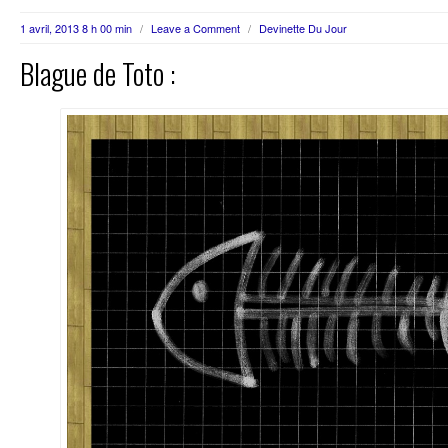
1 avril, 2013 8 h 00 min
/
Leave a Comment
/
Devinette Du Jour
Blague de Toto :