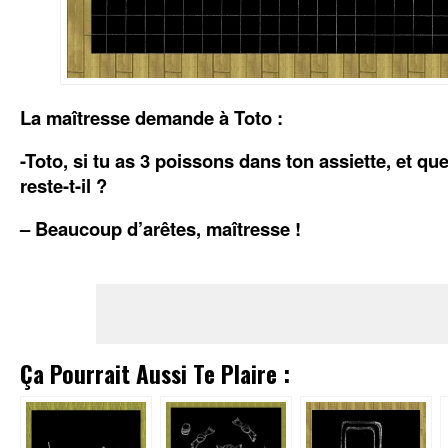
La maîtresse demande à Toto :
-Toto, si tu as 3 poissons dans ton assiette, et q
reste-t-il ?
– Beaucoup d’arêtes, maîtresse !
Ça Pourrait Aussi Te Plaire :