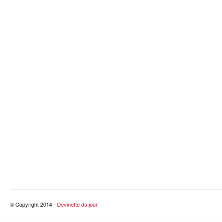
© Copyright 2014 -
Devinette du jour