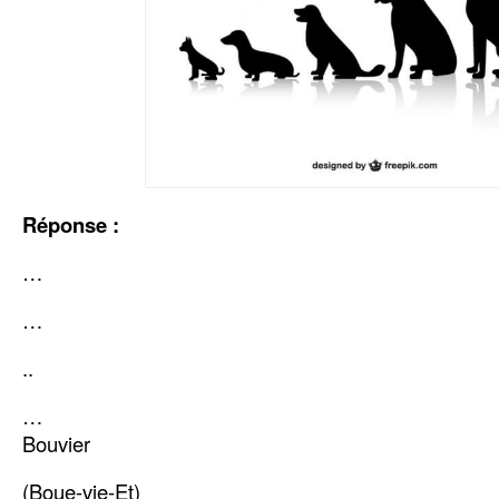
Réponse :
…
…
..
…
Bouvier
(Boue-vie-Et)