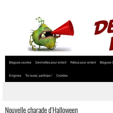
Blagues courtes
Devinettes pour enfant
Rébus pour enfant
Blagues 
Enigmes
Toi aussi, participe !
Cookies
Nouvelle charade d’Halloween