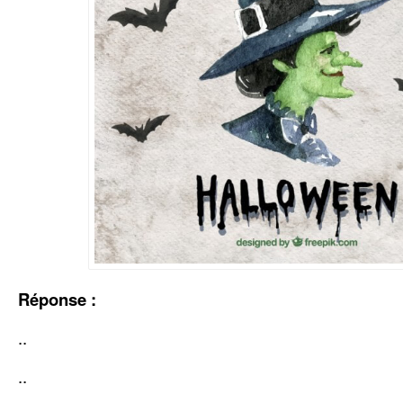
Réponse :
..
..