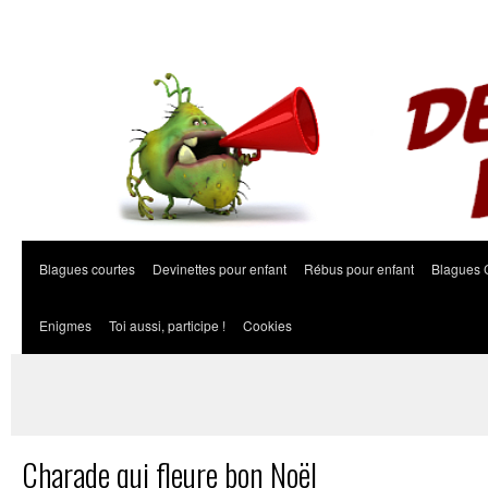
Blagues courtes
Devinettes pour enfant
Rébus pour enfant
Blagues 
Enigmes
Toi aussi, participe !
Cookies
Charade qui fleure bon Noël