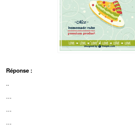
Réponse :
..
…
…
…