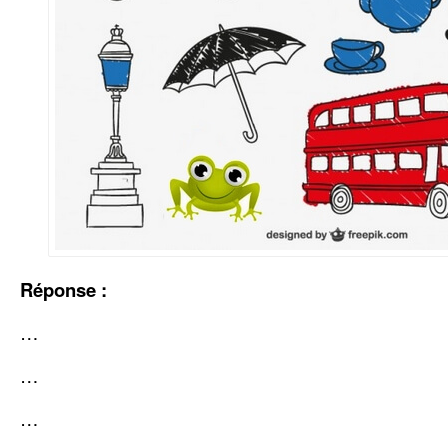
Réponse :
…
…
…