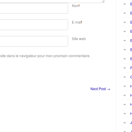
E
Nom
*
E-mail
*
E
Site web
E
site dans le navigateur pour mon prochain commentaire.
E
F
Next Post
→
H
H
H
J
J