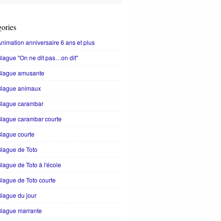
ories
nimation anniversaire 6 ans et plus
lague "On ne dit pas…on dit"
Blague amusante
Blague animaux
Blague carambar
lague carambar courte
lague courte
lague de Toto
lague de Toto à l'école
lague de Toto courte
lague du jour
Blague marrante