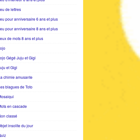
eu de lettres
eu pour anniversaire 6 ans et plus
eu pour anniversaire 8 ans et plus
eux de mots 8 ans et plus
ojo
ojo Gégé Juju et Gigi
uju et Gigi
La chimie amusante
es blagues de Toto
Mosaiqui
Mots en cascade
Non classé
bjet insolite du jour
Quiz