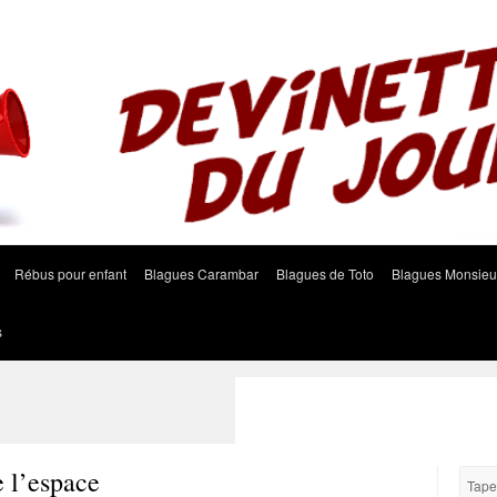
Rébus pour enfant
Blagues Carambar
Blagues de Toto
Blagues Monsieu
s
e l’espace