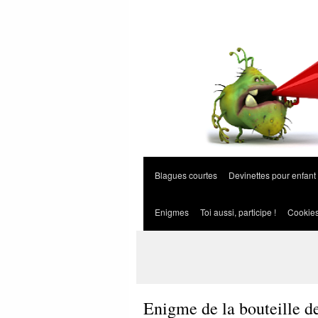
Blagues courtes
Devinettes pour enfant
Enigmes
Toi aussi, participe !
Cookie
Enigme de la bouteille d