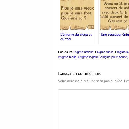
L’énigme du vieux et
Une ssssuper éni
du fort
Posted in:
Enigme difficile
,
Enigme facile
,
Enigme lo
enigme facile
,
enigme logique
,
enigme pour adulte
,
Laisser un commentaire
Votre adresse e-mail ne sera pas publiée.
Les