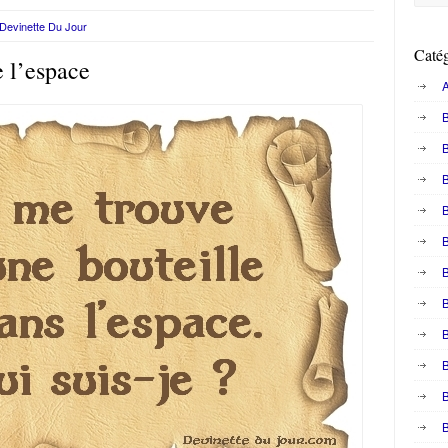
Devinette Du Jour
Catég
e l’espace
A
B
B
B
B
B
B
B