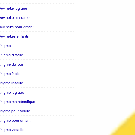
evinette logique
evinette marrante
evinette pour enfant
evinettes enfants
Enigme
nigme difficile
nigme du jour
nigme facile
nigme insolite
Enigme logique
Énigme mathématique
nigme pour adulte
nigme pour enfant
nigme visuelle