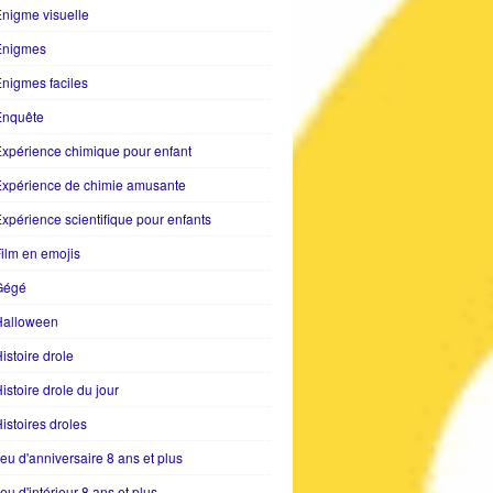
nigme visuelle
Enigmes
nigmes faciles
Enquête
xpérience chimique pour enfant
Expérience de chimie amusante
xpérience scientifique pour enfants
ilm en emojis
Gégé
Halloween
istoire drole
istoire drole du jour
istoires droles
eu d'anniversaire 8 ans et plus
eu d'intérieur 8 ans et plus