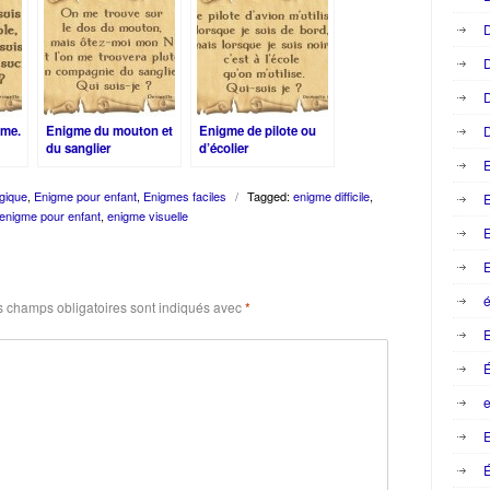
D
D
D
gme.
Enigme du mouton et
Enigme de pilote ou
D
du sanglier
d’écolier
gique
,
Enigme pour enfant
,
Enigmes faciles
/
Tagged:
enigme difficile
,
E
enigme pour enfant
,
enigme visuelle
E
E
é
 champs obligatoires sont indiqués avec
*
e
E
É