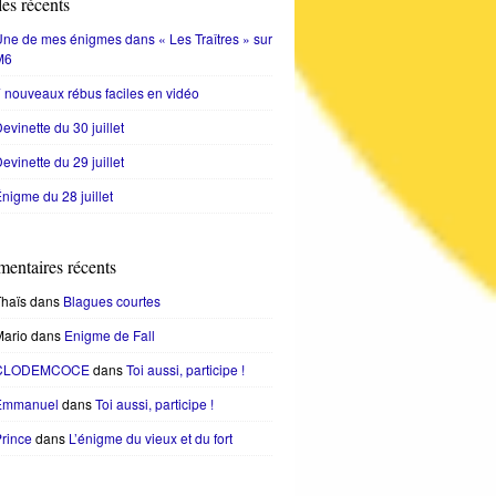
les récents
ne de mes énigmes dans « Les Traîtres » sur
M6
 nouveaux rébus faciles en vidéo
evinette du 30 juillet
evinette du 29 juillet
nigme du 28 juillet
entaires récents
haïs
dans
Blagues courtes
Mario
dans
Enigme de Fall
CLODEMCOCE
dans
Toi aussi, participe !
Emmanuel
dans
Toi aussi, participe !
rince
dans
L’énigme du vieux et du fort