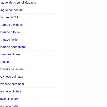
Blague Monsieur et Madame
lague pour enfant
lagues de Toto
harade devinette
harade difficile
harade facile
harade pour enfant
herchez l'intrus
Comble
onseils de lecture
evinette animaux
evinette carambar
evinette cinéma
evinette courte
evinette drôle