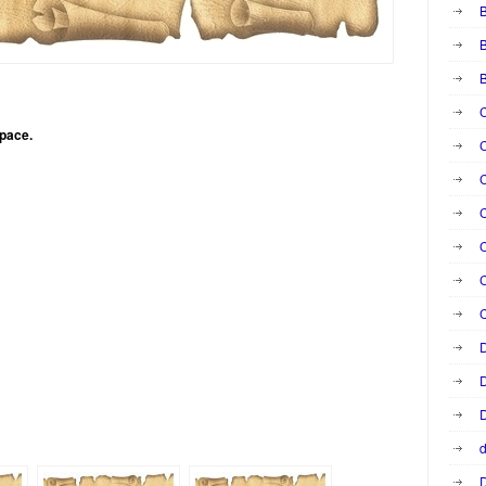
B
B
C
space.
C
C
C
C
C
D
D
D
d
D