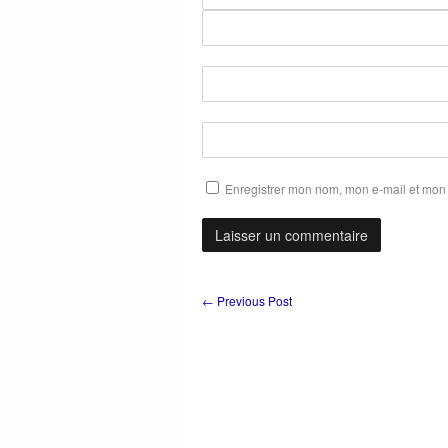
Enregistrer mon nom, mon e-mail et mon 
←
Previous Post