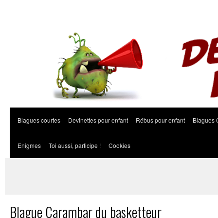
Blagues courtes
Devinettes pour enfant
Rébus pour enfant
Blagues 
Enigmes
Toi aussi, participe !
Cookies
Blague Carambar du basketteur