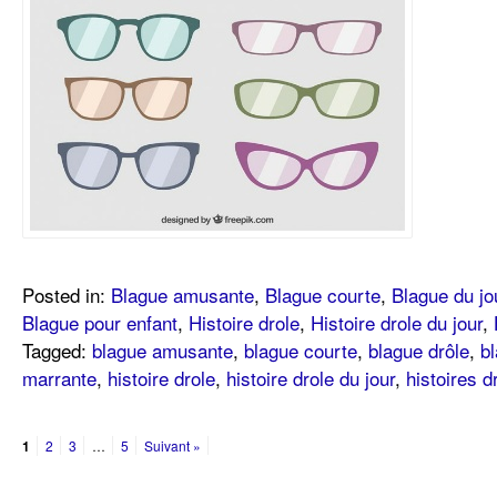
Posted in:
Blague amusante
,
Blague courte
,
Blague du jo
Blague pour enfant
,
Histoire drole
,
Histoire drole du jour
,
Tagged:
blague amusante
,
blague courte
,
blague drôle
,
bl
marrante
,
histoire drole
,
histoire drole du jour
,
histoires 
1
2
3
…
5
Suivant »