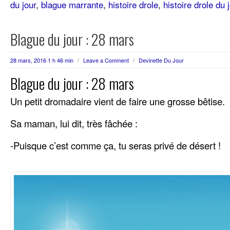
du jour
,
blague marrante
,
histoire drole
,
histoire drole du 
Blague du jour : 28 mars
28 mars, 2016 1 h 46 min
/
Leave a Comment
/
Devinette Du Jour
Blague du jour : 28 mars
Un petit dromadaire vient de faire une grosse bêtise.
Sa maman, lui dit, très fâchée :
-Puisque c’est comme ça, tu seras privé de désert !