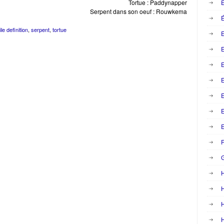
Tortue : Paddynapper
E
Serpent dans son oeuf : Rouwkema
É
ile definition
,
serpent
,
tortue
E
E
E
E
F
H
H
H