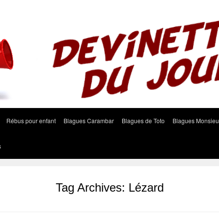
Rébus pour enfant
Blagues Carambar
Blagues de Toto
Blagues Monsieu
s
Tag Archives:
Lézard