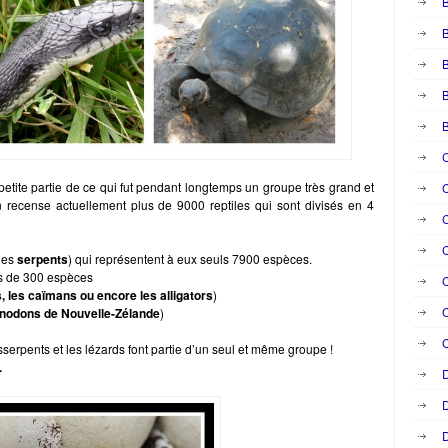
B
B
B
C
petite partie de ce qui fut pendant longtemps un groupe très grand et
C
n recense actuellement plus de 9000 reptiles qui sont divisés en 4
C
C
les
serpents
) qui représentent à eux seuls 7900 espèces.
us de 300 espèces
C
, les caïmans ou encore les alligators
)
nodons de Nouvelle-Zélande
)
C
sserpents et les lézards font partie d’un seul et même groupe !
.
D
D
D