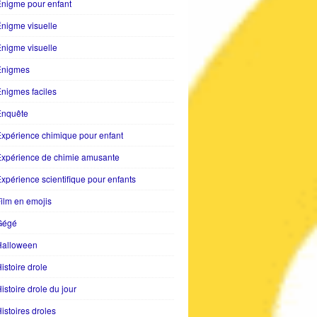
nigme pour enfant
nigme visuelle
nigme visuelle
Enigmes
nigmes faciles
Enquête
xpérience chimique pour enfant
Expérience de chimie amusante
xpérience scientifique pour enfants
ilm en emojis
Gégé
Halloween
istoire drole
istoire drole du jour
istoires droles