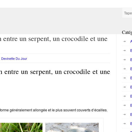
Catég
 entre un serpent, un crocodile et une
A
B
Devinette Du Jour
 entre un serpent, un crocodile et une
B
B
B
forme généralement allongée et le plus souvent couverts d’écailles.
B
B