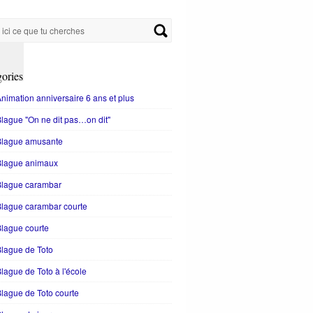
ories
nimation anniversaire 6 ans et plus
lague "On ne dit pas…on dit"
Blague amusante
Blague animaux
Blague carambar
lague carambar courte
lague courte
lague de Toto
lague de Toto à l'école
lague de Toto courte