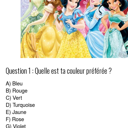
Question 1 : Quelle est ta couleur préférée ?
A) Bleu
B) Rouge
C) Vert
D) Turquoise
E) Jaune
F) Rose
G) Violet