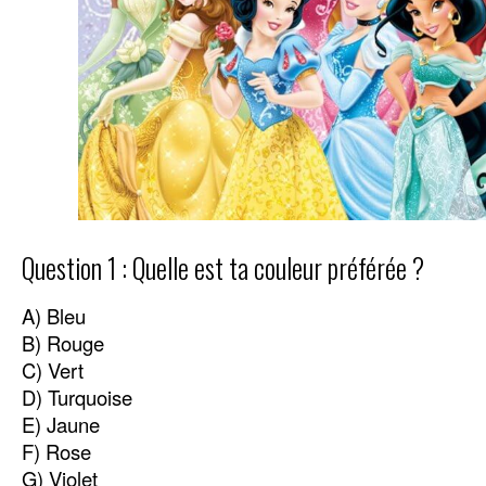
Question 1 : Quelle est ta couleur préférée ?
A) Bleu
B) Rouge
C) Vert
D) Turquoise
E) Jaune
F) Rose
G) Violet